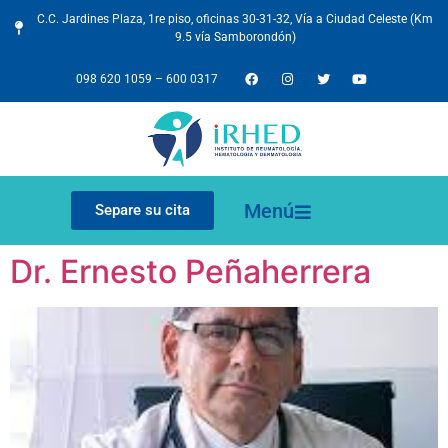
C.C. Jardines Plaza, 1re piso, oficinas 30-31-32, Vía a Ciudad Celeste (Km
9.5 vía Samborondón)
098 620 1059
–
600 0317
Menú
Separe su cita
Dr. Ernesto Peñaherrera