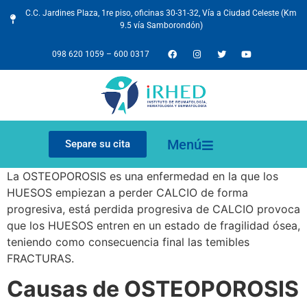
C.C. Jardines Plaza, 1re piso, oficinas 30-31-32, Vía a Ciudad Celeste (Km
9.5 vía Samborondón)
098 620 1059
–
600 0317
Menú
Separe su cita
La OSTEOPOROSIS es una enfermedad en la que los
HUESOS empiezan a perder CALCIO de forma
progresiva, está perdida progresiva de CALCIO provoca
que los HUESOS entren en un estado de fragilidad ósea,
teniendo como consecuencia final las temibles
FRACTURAS.
Causas de OSTEOPOROSIS